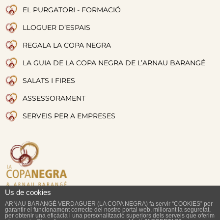
EL PURGATORI - FORMACIÓ
LLOGUER D’ESPAIS
REGALA LA COPA NEGRA
LA GUIA DE LA COPA NEGRA DE L’ARNAU BARANGÉ
SALATS I FIRES
ASSESSORAMENT
SERVEIS PER A EMPRESES
Us de cookies
Riera del Bisbe Pol, 40
ARNAU BARANGÉ VERDAGUER (LA COPA NEGRA) fa servir “COOKIES” per
937 922 413
08350 Arenys de Mar, Barcelona
garantir el funcionament correcte del nostre portal web, millorant la seguretat,
per obtenir una eficàcia i una personalització superiors dels serveis que oferim