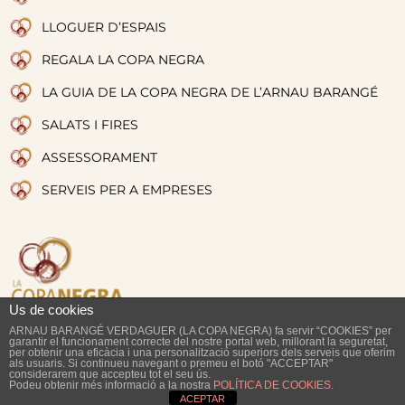
LLOGUER D’ESPAIS
REGALA LA COPA NEGRA
LA GUIA DE LA COPA NEGRA DE L’ARNAU BARANGÉ
SALATS I FIRES
ASSESSORAMENT
SERVEIS PER A EMPRESES
Us de cookies
ARNAU BARANGÉ VERDAGUER (LA COPA NEGRA) fa servir “COOKIES” per
garantir el funcionament correcte del nostre portal web, millorant la seguretat,
Riera del Bisbe Pol, 40
per obtenir una eficàcia i una personalització superiors dels serveis que oferim
937 922 413
08350 Arenys de Mar, Barcelona
als usuaris. Si continueu navegant o premeu el botó "ACCEPTAR"
considerarem que accepteu tot el seu ús.
Podeu obtenir més informació a la nostra
POLÍTICA DE COOKIES
.
ACEPTAR
AVIS LEGAL
POLÍTICA DE COOKIES
POLÍTICA DE PRIVACITAT