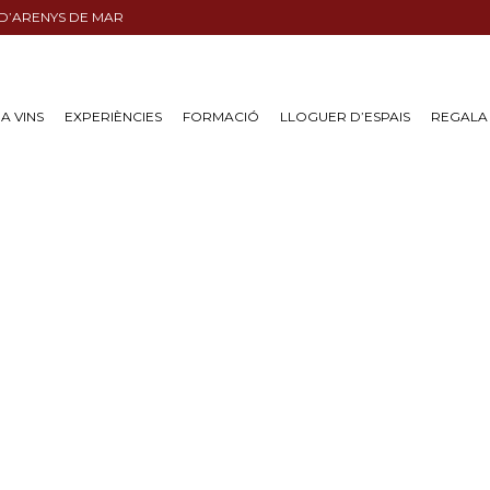
 D’ARENYS DE MAR
A VINS
EXPERIÈNCIES
FORMACIÓ
LLOGUER D’ESPAIS
REGALA