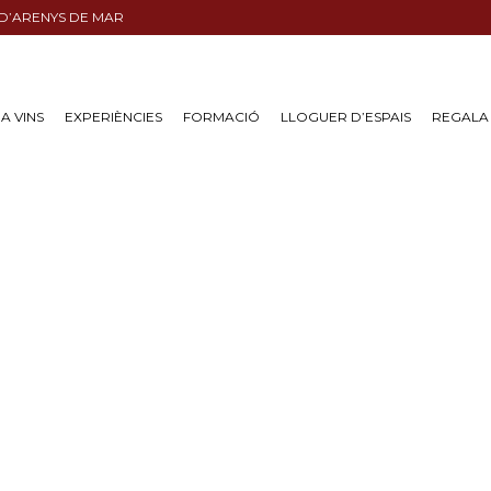
 D’ARENYS DE MAR
A VINS
EXPERIÈNCIES
FORMACIÓ
LLOGUER D’ESPAIS
REGALA