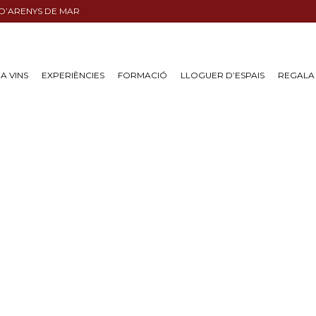
 D’ARENYS DE MAR
A VINS
EXPERIÈNCIES
FORMACIÓ
LLOGUER D’ESPAIS
REGALA