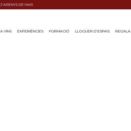
 D’ARENYS DE MAR
A VINS
EXPERIÈNCIES
FORMACIÓ
LLOGUER D’ESPAIS
REGALA