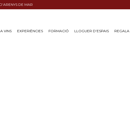
 D’ARENYS DE MAR
A VINS
EXPERIÈNCIES
FORMACIÓ
LLOGUER D’ESPAIS
REGALA